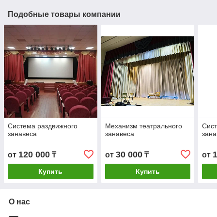
Подобные товары компании
Система раздвижного
Механизм театрального
Сис
занавеса
занавеса
зана
120 000
30 000
от
₸
от
₸
от
Купить
Купить
О нас