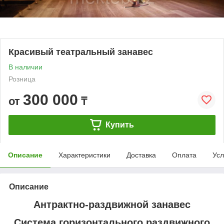
Красивый театральный занавес
В наличии
Розница
300 000
от
₸
Купить
Описание
Характеристики
Доставка
Оплата
Усл
Описание
Антрактно-раздвижной занавес
Система горизонтального раздвижного