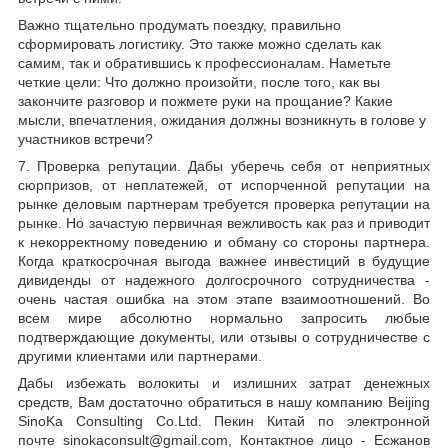
Важно тщательно продумать поездку, правильно
сформировать логистику. Это также можно сделать как
самим, так и обратившись к профессионалам. Наметьте
четкие цели: Что должно произойти, после того, как вы
закончите разговор и пожмете руки на прощание? Какие
мысли, впечатления, ожидания должны возникнуть в голове у
участников встречи?
7. Проверка репутации. Дабы уберечь себя от неприятных
сюрпризов, от неплатежей, от испорченной репутации на
рынке деловым партнерам требуется проверка репутации на
рынке. Но зачастую первичная вежливость как раз и приводит
к некорректному поведению и обману со стороны партнера.
Когда краткосрочная выгода важнее инвестиций в будущие
дивиденды от надежного долгосрочного сотрудничества -
очень частая ошибка на этом этапе взаимоотношений. Во
всем мире абсолютно нормально запросить любые
подтверждающие документы, или отзывы о сотрудничестве с
другими клиентами или партнерами.
Дабы избежать волокиты и излишних затрат денежных
средств, Вам достаточно обратиться в нашу компанию Beijing
SinoKa Consulting Co.Ltd. Пекин Китай по электронной
почте sinokaconsult@gmail.com, Контактное лицо - Есжанов