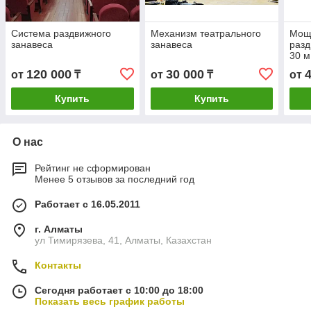
Система раздвижного
Механизм театрального
Мощ
занавеса
занавеса
разд
30 м
120 000
30 000
от
₸
от
₸
от
Купить
Купить
О нас
Рейтинг не сформирован
Менее 5 отзывов за последний год
Работает с 16.05.2011
г. Алматы
ул Тимирязева, 41, Алматы, Казахстан
Контакты
Сегодня работает с 10:00 до 18:00
Показать весь график работы